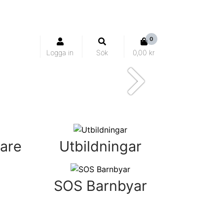
0
Logga in
Sök
0,00 kr
Nästa
jare
Utbildningar
SOS Barnbyar