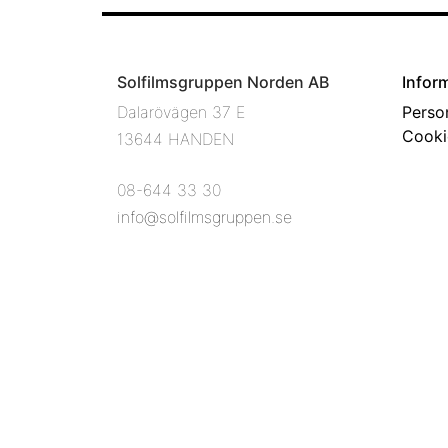
Solfilmsgruppen Norden AB
Infor
Dalarövägen 37 E
Perso
Cooki
13644 HANDEN
08-644 33 30
info@solfilmsgruppen.se