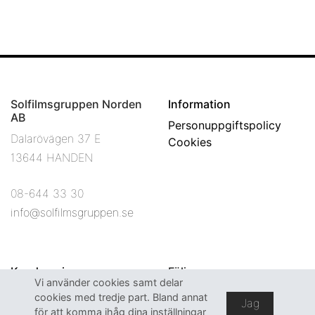
Solfilmsgruppen Norden
Information
AB
Personuppgiftspolicy
Dalarövägen 37 E
Cookies
13644 HANDEN
08-644 33 30
info@solfilmsgruppen.se
Kundservice
Följ oss
Vi använder cookies samt delar
Vanliga frågor & svar
Facebook
cookies med tredje part. Bland annat
Jag
Webshop
Instagram
för att komma ihåg dina inställningar