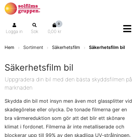
0
Logga in
Sök
0,00 kr
Hem
Sortiment
Säkerhetsfilm
Säkerhetsfilm bil
Säkerhetsfilm bil
Uppgradera din bil med den bästa skyddsfilmen på
marknaden
Skydda din bil mot insyn men även mot glassplitter vid
skadegörelse eller olycka. De tonade filmerna ger en
bra värmereduktion som gör att det blir ett skönare
klimat i fordonet. Filmerna är inte metalliserade och
blockerar upp till 99% av den skadliga UV-strålningen.